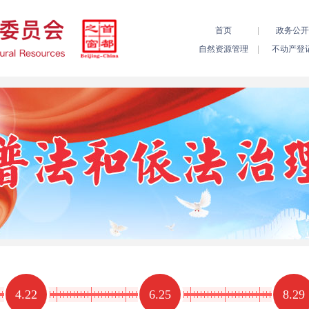
4.22
6.25
8.29