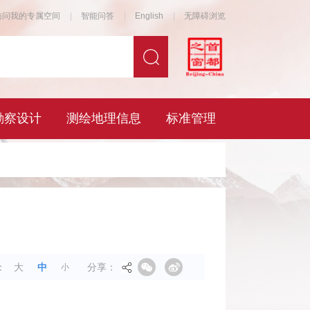
分享：
：
大
中
小