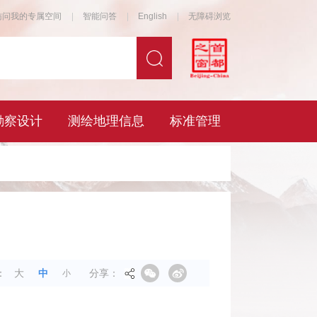
分享：
：
大
中
小