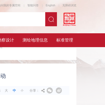
活动
分享：
：
大
中
小