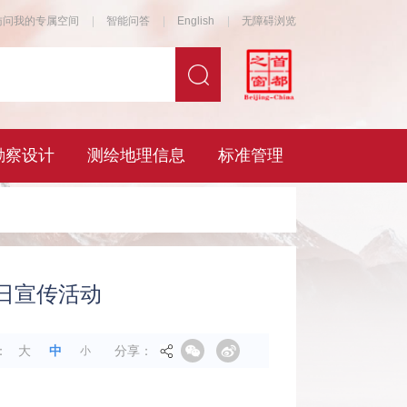
日宣传活动
分享：
：
大
中
小