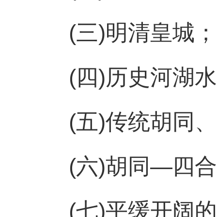
(三)明清皇城；
(四)历史河湖
(五)传统胡同
(六)胡同—四
(七)平缓开阔