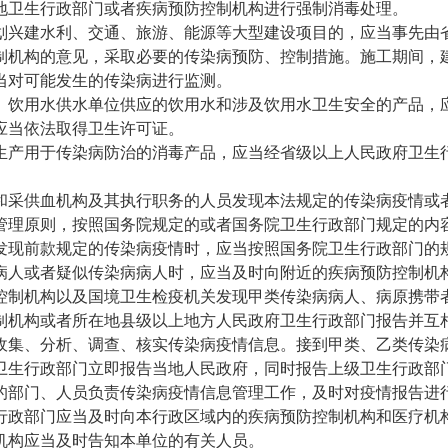
地卫生行政部门或者疾病预防控制机构进行强制消毒处理。
划兴建水利、交通、旅游、能源等大型建设项目的，应当事先由
制机构的意见，采取必要的传染病预防、控制措施。施工期间，
当对可能发生的传染病进行监测。
、饮用水供水单位供应的饮用水和涉及饮用水卫生安全的产品，
应当依法取得卫生许可证。
生产用于传染病防治的消毒产品，应当经省级以上人民政府卫生
和采供血机构及其执行职务的人员发现本法规定的传染病疫情或
管理原则，按照国务院规定的或者国务院卫生行政部门规定的内
发现前款规定的传染病疫情时，应当按照国务院卫生行政部门的
病人或者疑似传染病病人时，应当及时向附近的疾病预防控制机
控制机构以及国境卫生检疫机关发现甲类传染病病人、病原携带
制机构或者所在地县级以上地方人民政府卫生行政部门报告并互
收集、分析、调查、核实传染病疫情信息。接到甲类、乙类传染
卫生行政部门立即报告当地人民政府，同时报告上级卫生行政部
的部门、人员负责传染病疫情信息管理工作，及时对疫情报告进
行政部门应当及时向本行政区域内的疾病预防控制机构和医疗机
机构应当及时告知本单位的有关人员。