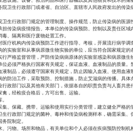
应急设施、设备、救治药品和医疗器械以及其他物资和技术的储
务院卫生行政部门或者省、自治区、直辖市人民政府发出的传染
院卫生行政部门规定的管理制度、操作规范，防止传染病的医源
承担传染病疫情报告、本单位的传染病预防、控制以及责任区域
消毒、隔离和医疗废物处置工作。
对医疗机构内传染病预防工作进行指导、考核，开展流行病学调
构的实验室和从事病原微生物实验的单位，应当符合国家规定的
实行严格监督管理，严防传染病病原体的实验室感染和病原微生
单位必须严格执行国家有关规定，保证血液、血液制品的质量。
血液制品，必须遵守国家有关规定，防止因输入血液、使用血液
病的防治工作，采取预防、控制措施，防止艾滋病的传播。具体
业行政部门以及其他有关部门，依据各自的职责负责与人畜共患
家禽，经检疫合格后，方可出售、运输。
库。
采集、保藏、携带、运输和使用实行分类管理，建立健全严格的
卫生行政部门规定的菌种、毒种和传染病检测样本，确需采集、
国务院制定。
水、污物、场所和物品，有关单位和个人必须在疾病预防控制机