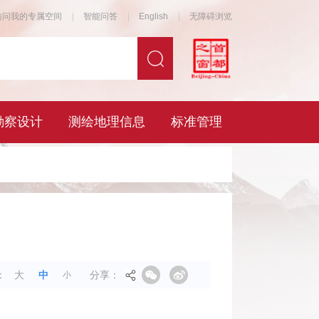
分享：
：
大
中
小