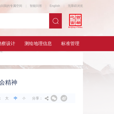
会精神
分享：
：
大
中
小