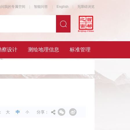
分享：
：
大
中
小