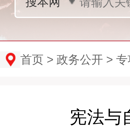
首页
>
政务公开
>
专
宪法与