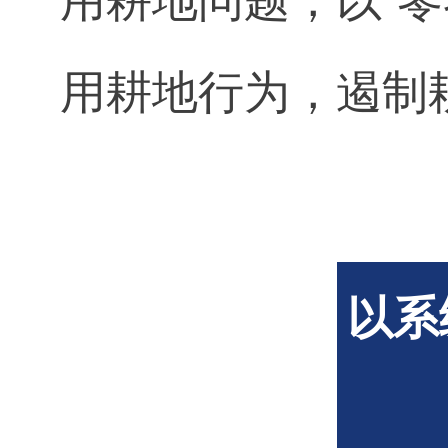
用耕地行为，遏制耕
以系