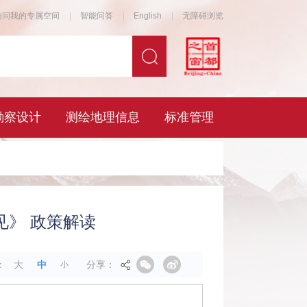
》 政策解读
分享：
：
大
中
小