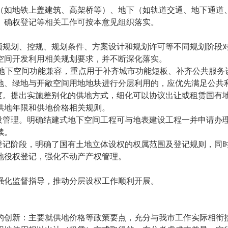
（如地铁上盖建筑、高架桥等）、地下（如轨道交通、地下通道
、确权登记等相关工作可按本意见组织落实。
专项规划、控规、规划条件、方案设计和规划许可等不同规划阶段
空间开发利用相关规划要求，并不断深化落实。
量地下空间功能兼容，重点用于补齐城市功能短板、补齐公共服务
地、绿地与开敞空间用地地块进行分层利用的，应优先满足公共
制度。提出实施差别化的供地方式，细化可以协议出让或租赁国有
供地年限和供地价格相关规则。
建设管理。明确结建式地下空间工程可与地表建设工程一并申请办
续。
权登记阶段，明确了国有土地立体设权的权属范围及登记规则，同
地役权登记，强化不动产产权管理。
强化监督指导，推动分层设权工作顺利开展。
的创新：主要就供地价格等政策要点，充分与我市工作实际相衔