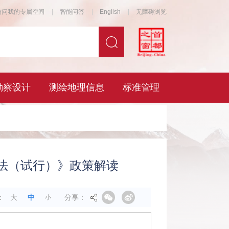
法（试行）》政策解读
分享：
：
大
中
小