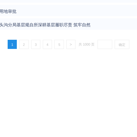
用地审批
门头沟分局基层规自所深耕基层履职尽责 筑牢自然
>
共
1
2
3
4
5