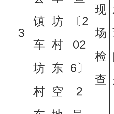
现
镇
坊
〔2
3
场
车
村
02
检
坊
东
6〕
查
村
空
2