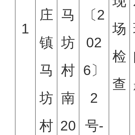
现
庄
马
〔2
1
场
镇
坊
02
检
马
村
6〕
查
坊
南
2
村
20
号-