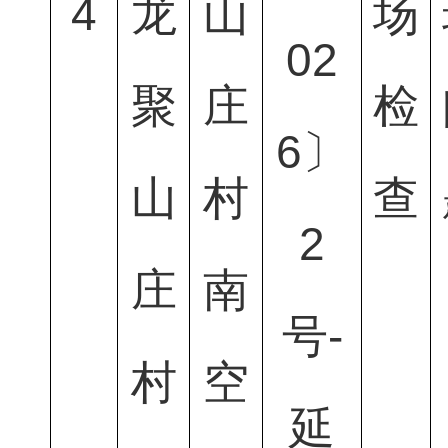
4
龙
山
场
02
聚
庄
检
6〕
山
村
查
2
庄
南
号-
村
空
延