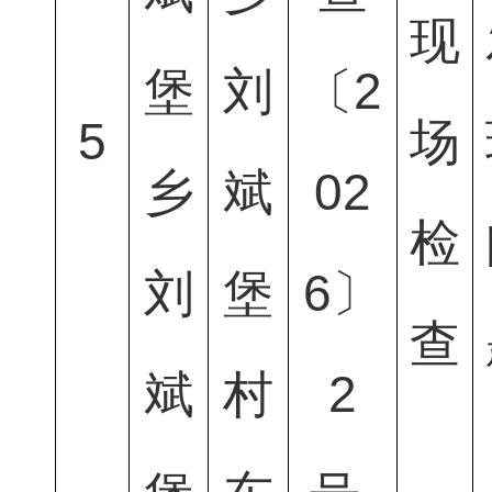
现
堡
刘
〔2
5
场
乡
斌
02
检
刘
堡
6〕
查
斌
村
2