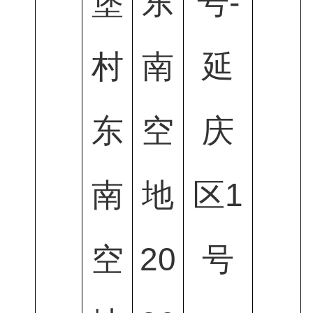
堡
东
号-
村
南
延
东
空
庆
南
地
区1
空
20
号