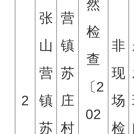
然
张
营
检
山
镇
非
查
营
苏
现
〔2
2
镇
庄
场
02
苏
村
检