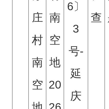
6〕
庄
南
查
3
村
空
号-
南
地
延
空
20
庆
地
26