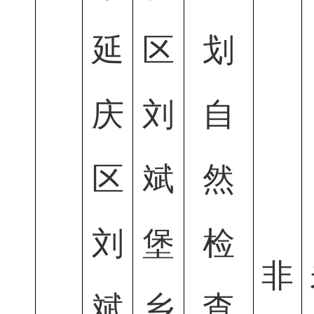
延
区
划
庆
刘
自
区
斌
然
刘
堡
检
非
斌
乡
查