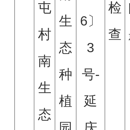
屯
检
生
6〕
村
查
态
3
南
种
号-
生
植
延
态
园
庆