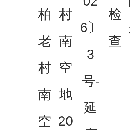
02
柏
村
检
6〕
老
南
查
3
村
空
号-
南
地
延
空
20