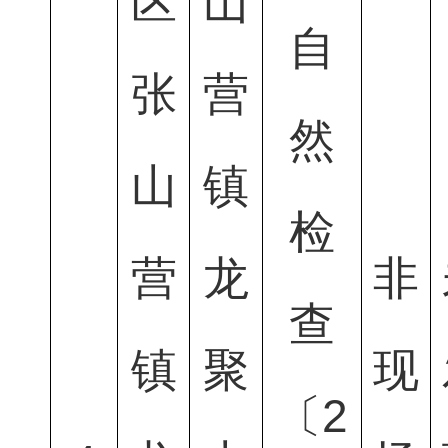
区
山
自
张
营
然
山
镇
检
营
龙
非
查
镇
聚
现
〔2