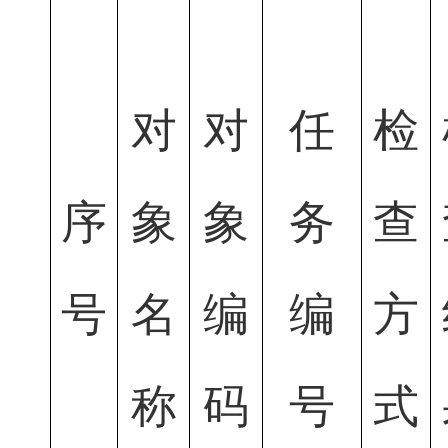
对
对
任
检
序
象
象
务
查
号
名
编
编
方
称
码
号
式