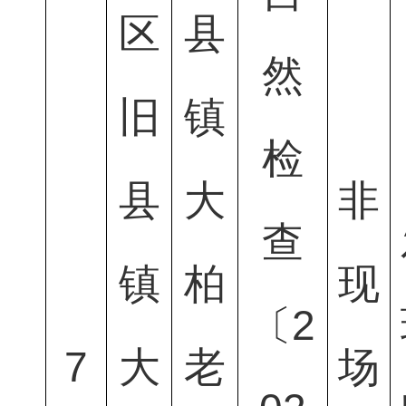
区
县
然
旧
镇
检
县
大
非
查
镇
柏
现
〔2
7
大
老
场