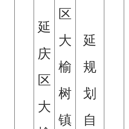
区
延
大
延
庆
榆
规
区
树
划
大
镇
自