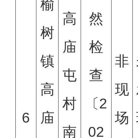
榆
高
然
树
庙
检
镇
非
屯
查
高
现
村
〔2
6
庙
场
南
02