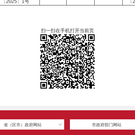
〔2025〕1号
〔2
扫一扫在手机打开当前页