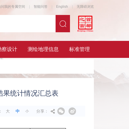
查结果统计情况汇总表
分享：
：
大
中
小