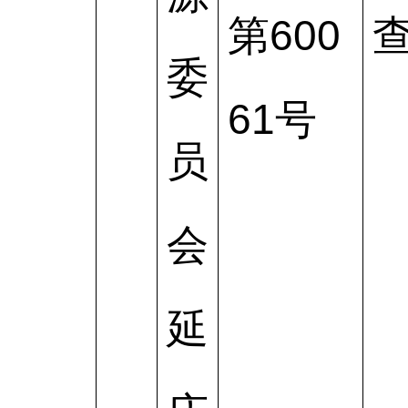
第600
委
61号
员
会
延