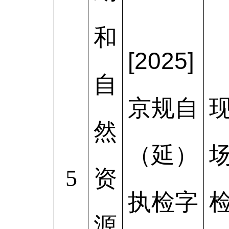
和
[2025]
自
京规自
然
（延）
5
资
执检字
源