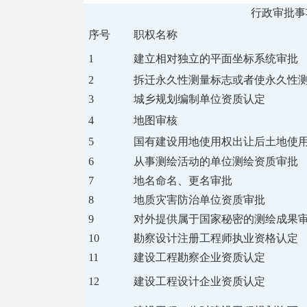
行政审批事
序号
职权名称
1
建立相对独立的平面坐标系统审批
2
拆迁永久性测量标志或者使永久性
3
城乡规划编制单位资质认定
4
地图审核
5
国有建设用地使用权出让后土地使
6
从事测绘活动的单位测绘资质审批
7
地名命名、更名审批
8
地质灾害防治单位资质审批
9
对外提供属于国家秘密的测绘成果
10
勘察设计注册工程师执业资格认定
11
建设工程勘察企业资质认定
12
建设工程设计企业资质认定