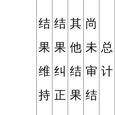
结
结
其
尚
果
果
他
未
总
维
纠
结
审
计
持
正
果
结