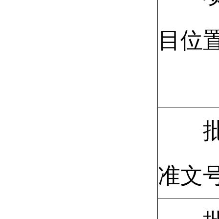
目位
准文