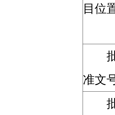
目位
准文