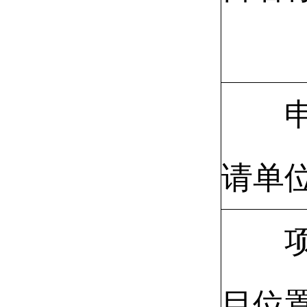
请单
目位