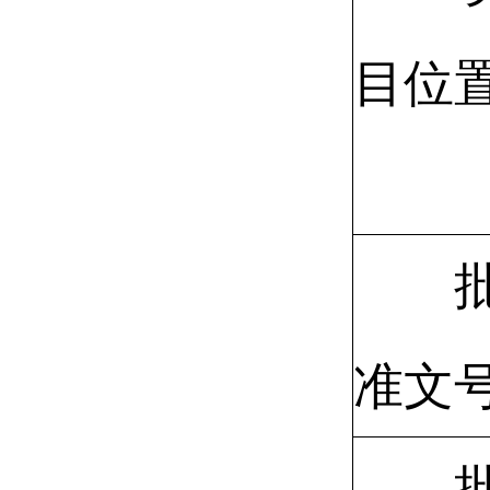
目位
准文