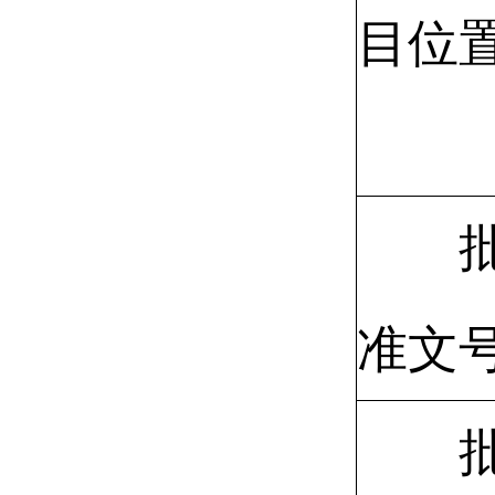
目位
准文