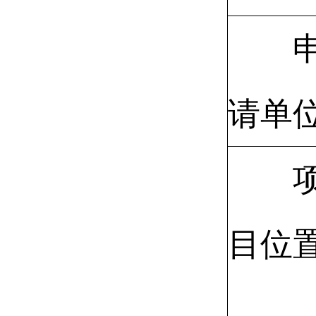
请单
目位