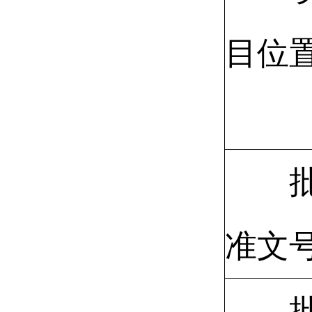
目位
准文