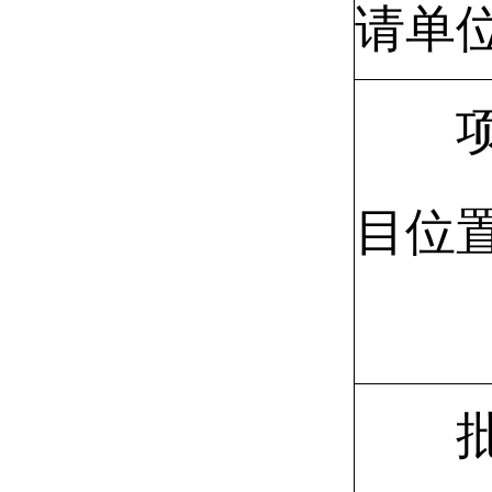
请单
目位