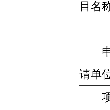
目名
请单