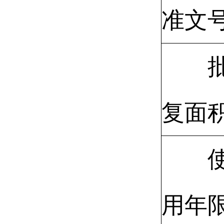
准文
复面
用年