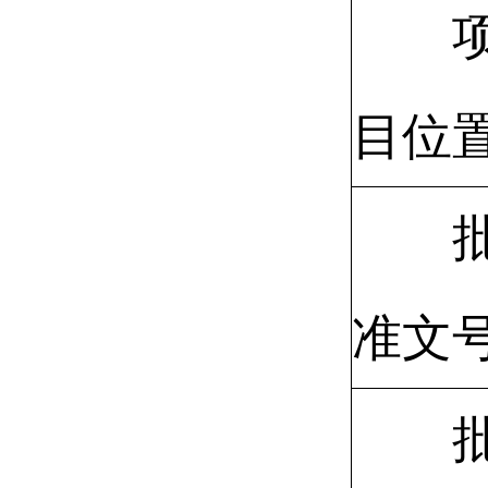
目位
准文