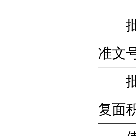
准文
复面