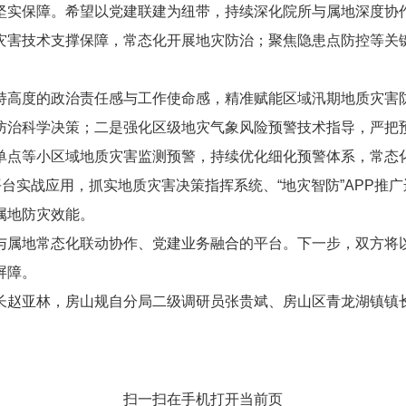
坚实保障。希望以党建联建为纽带，持续深化院所与属地深度协
灾害技术支撑保障，常态化开展地灾防治；聚焦隐患点防控等关
持高度的政治责任感与工作使命感，精准赋能区域汛期地质灾害
防治科学决策；二是强化区级地灾气象风险预警技术指导，严把
单点等小区域地质灾害监测预警，持续优化细化预警体系，常态
平台实战应用，抓实地质灾害决策指挥系统、“地灾智防”APP推
属地防灾效能。
与属地常态化联动协作、党建业务融合的平台。下一步，双方将
屏障。
长赵亚林，房山规自分局二级调研员张贵斌、房山区青龙湖镇镇
扫一扫在手机打开当前页