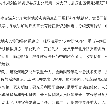
部与市规划自然资源委房山分局第一党支部，赴房山区青龙湖镇开
”，率先深入北车营村地质灾害隐患点开展野外实地踏勘。党员干
教学，系统讲解地质灾害发育特征及识别判定，分级预警转移、
体化地灾监测预警体系建设，现场演示“地灾智防”APP，重点讲
转移模拟演练，细化到户、责任到人。党员干部化身防灾宣讲员
台运用、隐患排查、群众转移等环节中的难点堵点，收集优化工作
质增效。
结对共建凝聚地灾防治攻坚合力。会商围绕汛期应急技术支撑、
员转移与系统展示、工程治理隐患点管理、极端降雨天气应急响应
商对策。双方明确，要充分利用平台实时展示平台功能优化、人
化群测群防和专业排查，全方位保障人员回流安全，充分彰显党
，房山区地质灾害隐患点位多、分布广，汛期防控责任重大。长