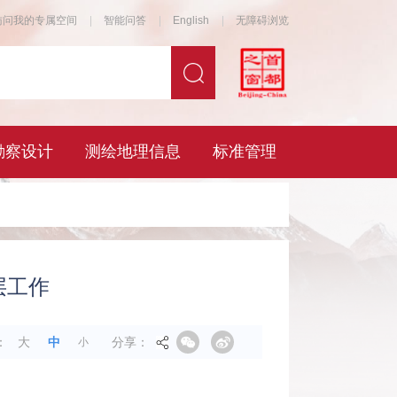
层工作
分享：
：
大
中
小