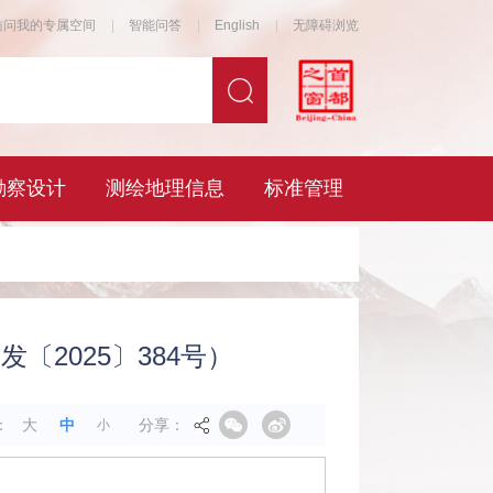
2025〕384号）
分享：
：
大
中
小