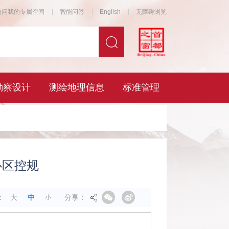
心区控规
分享：
：
大
中
小