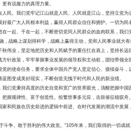
、更有说服力的真理力量。
人民。我们党牢记江山就是人民、人民就是江山，坚持立党为公
展好最广大人民根本利益，赢得人民群众信任和拥护。一切为民
想在一起、干在一起，不断密切党同人民群众的血肉联系，我们
，战略上谋划得科学，战略上赢得主动，党和人民事业就大有希
千秋伟业，坚定地把历史和人民赋予的重任扛在肩上，坚持长远
线方针政策，牢牢掌握事业发展的领导权和主动权，团结带领全
程党的使命任务，要求全体中国共产党人坚定信心、接续奋斗，
伟蓝图变成美好现实，不断创造无愧于时代和人民的新业绩。
我们党秉持高度的历史自觉和宽广的世界眼光，清醒把握中国国
、把握规律性、富于创造性。纷繁世事多元应，击鼓催征稳驭舟
国家和民族在历史前进的逻辑中前进、在时代发展的潮流中发展
斗争、敢于胜利的伟大政党。”105年来，我们取得的一切成