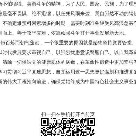
扬不怕牺牲、英勇斗争的精神，为了人民、国家、民族，为了理
总是毫不畏惧、绝不退缩，以任凭风雨来袭、我自岿然不动的钢
、不确定难预料因素增多的时期，需要时刻准备经受风高浪急甚
难而上、善于攻坚克难，依靠顽强斗争打开事业发展新天地。
锤百炼而朝气蓬勃，一个很重要的原因就是始终坚持党要管党、
以时代发展要求审视自己、以强烈忧患意识警醒自己、以自我革
、清除一切侵蚀党的健康肌体的病毒，在革命性锻造中更加坚强
学习贯彻习近平党建思想，自觉运用这一思想更好谋划和推进党
新的伟大工程推向前进，确保党始终成为中国特色社会主义事业
。
扫一扫在手机打开当前页