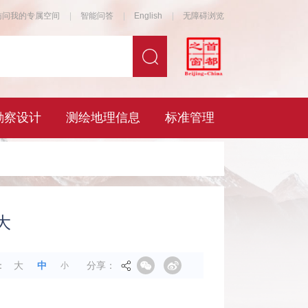
大
分享：
：
大
中
小