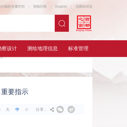
出重要指示
分享：
：
大
中
小