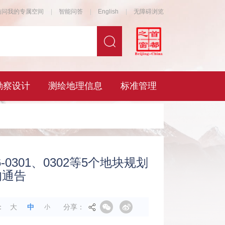
301、0302等5个地块规划
的通告
分享：
：
大
中
小