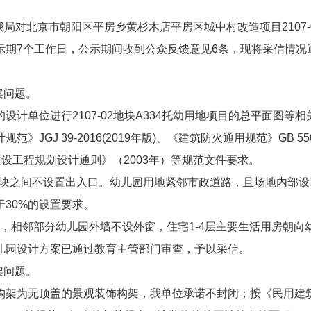
7日，我局对北京市朝阳区平房乡黄杉木店平房区城中村改造项目2107-
示期7个工作日，公示期间收到公众反馈意见6条，现将采信情况
案问题。
设计单位进行2107-02地块A334托幼用地项目的总平面图
JGJ 39-2016(2019年版)、《建筑防火通用规范》GB 55
地区建设工程规划设计通则》（2003年）等规范文件要求。
01住宅地块之间不设置出入口。幼儿园用地紧邻市政道路，且场地内
30%的设置要求。
0米，相邻部分幼儿园外墙不设外窗，住宅1-4层主要生活用房朝
儿园设计方案已通过教育主管部门审查，予以采信。
架问题。
架为无顶盖的景观装饰构架，我单位承诺不封闭；按《民用建筑通用