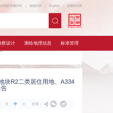
地块R2二类居住用地、A334
通告
分享：
：
大
中
小