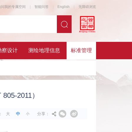
5-2011）
分享：
：
大
中
小